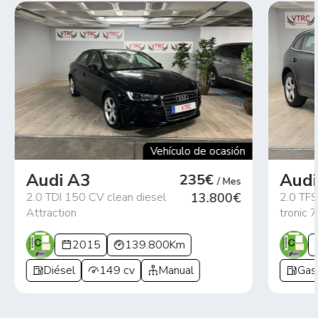
Vehículo de ocasión
Audi A3
Audi
235€
/ Mes
2.0 TDI 150 CV clean diesel
13.800€
2.0 TFS
Attraction
tronic 7
2015
139.800Km
Diésel
149 cv
Manual
Gas