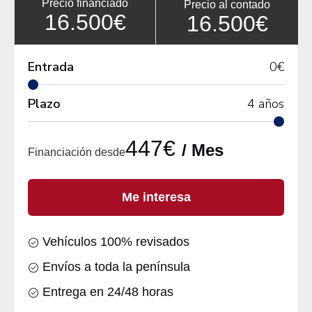
Precio financiado
Precio al contado
16.500€
16.500€
Entrada
0
€
Plazo
4
años
447€
/ Mes
Financiación desde
Me interesa
Vehículos 100% revisados
Envíos a toda la península
Entrega en 24/48 horas