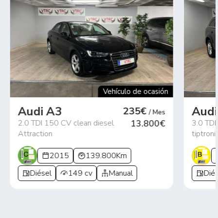
Vehículo de ocasión
Audi A3
Audi
235€
/ Mes
2.0 TDI 150 CV clean diesel
13.800€
3.0 TDI
Attraction
tiptroni
2015
139.800Km
Diésel
149 cv
Manual
Diés