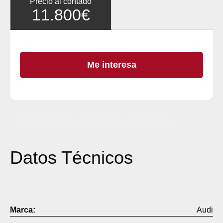
Precio al contado
11.800€
Me interesa
Avísame si baja
Favorito
Comparar
Datos Técnicos
Descripción
Marca:
Audi