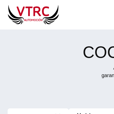
COC
garan