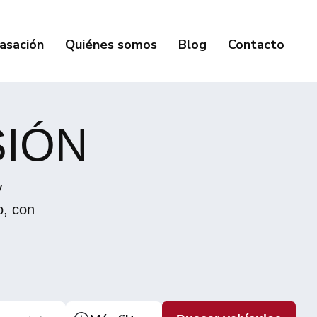
asación
Quiénes somos
Blog
Contacto
SIÓN
y
o, con